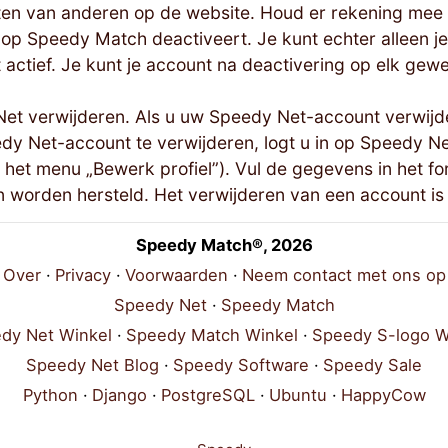
taten van anderen op de website. Houd er rekening mee
op Speedy Match deactiveert. Je kunt echter alleen j
t actief. Je kunt je account na deactivering op elk ge
dy Net verwijderen. Als u uw Speedy Net-account verwi
 Net-account te verwijderen, logt u in op Speedy Net,
 het menu „Bewerk profiel”). Vul de gegevens in het fo
n worden hersteld. Het verwijderen van een account 
Speedy Match®, 2026
Over
Privacy
Voorwaarden
Neem contact met ons op
Speedy Net
Speedy Match
dy Net Winkel
Speedy Match Winkel
Speedy S-logo W
Speedy Net Blog
Speedy Software
Speedy Sale
Python
Django
PostgreSQL
Ubuntu
HappyCow